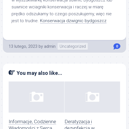
w wyszukiwarkę konserwacja suwnic Bydgoszcz lub
suwnice wciagniki konserwacja i raczej w miarę
prędko odszukamy to czego poszukujemy, więc nie
jest to trudne.
Konserwacja dzwignic bydgoszcz
13 lutego, 2023
by
admin
Uncategorized
0
You may also like...
Informacje, Codzienne
Deratyzacja i
Wiadomości z Serca
dezynfekcja w