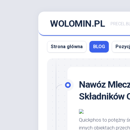
Skip
WOLOMIN.PL
to
PRECEL.B
content
Strona główna
BLOG
Pozyc
Nawóz Mlecz
Składników 
Quickphos to potężny 
innych obiektach przec