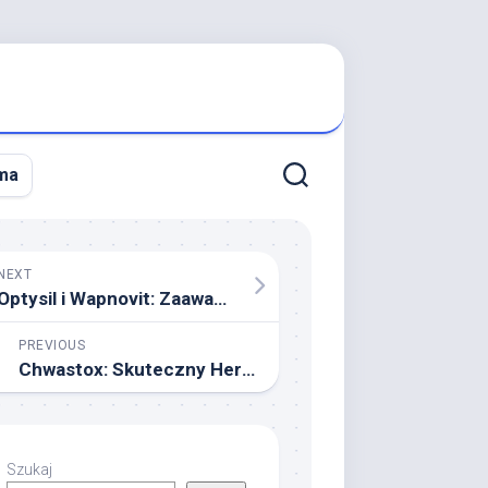
ma
NEXT
Optysil i Wapnovit: Zaawansowane Środki Pielęgnacyjne dla Roślinnych Ogrodów
PREVIOUS
Chwastox: Skuteczny Herbicyd dla Zachowania Czystości Pól Uprawnych
Szukaj