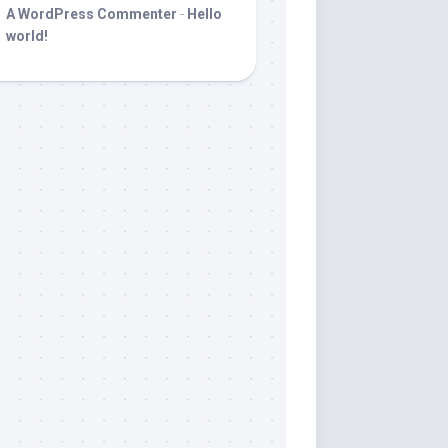
A WordPress Commenter
-
Hello
world!