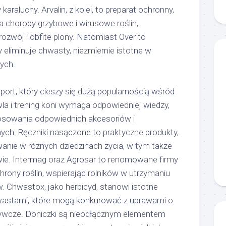
araluchy. Arvalin, z kolei, to preparat ochronny,
a choroby grzybowe i wirusowe roślin,
ozwój i obfite plony. Natomiast Over to
y eliminuje chwasty, niezmiernie istotne w
zych.
sport, który cieszy się dużą popularnością wśród
a i trening koni wymaga odpowiedniej wiedzy,
osowania odpowiednich akcesoriów i
ych. Ręczniki nasączone to praktyczne produkty,
anie w różnych dziedzinach życia, w tym także
twie. Intermag oraz Agrosar to renomowane firmy
hrony roślin, wspierając rolników w utrzymaniu
w. Chwastox, jako herbicyd, stanowi istotne
wastami, które mogą konkurować z uprawami o
żywcze. Doniczki są nieodłącznym elementem