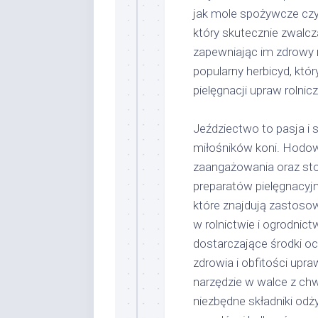
jak mole spożywcze czy k
który skutecznie zwalcz
zapewniając im zdrowy r
popularny herbicyd, któr
pielęgnacji upraw rolnic
Jeździectwo to pasja i 
miłośników koni. Hodowl
zaangażowania oraz st
preparatów pielęgnacyjn
które znajdują zastosow
w rolnictwie i ogrodnic
dostarczające środki oc
zdrowia i obfitości upra
narzędzie w walce z ch
niezbędne składniki od