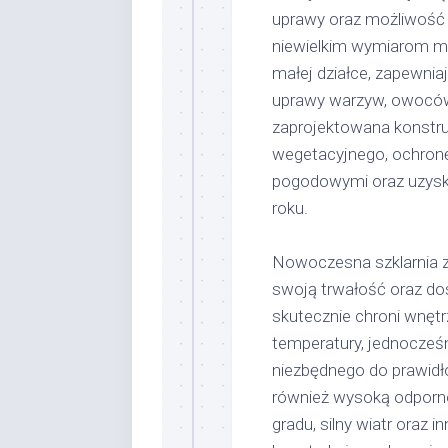
uprawy oraz możliwość 
niewielkim wymiarom m
małej działce, zapewnia
uprawy warzyw, owoców,
zaprojektowana konstru
wegetacyjnego, ochronę
pogodowymi oraz uzyski
roku.
Nowoczesna szklarnia z
swoją trwałość oraz dos
skutecznie chroni wnęt
temperatury, jednocześn
niezbędnego do prawidło
również wysoką odporn
gradu, silny wiatr oraz 