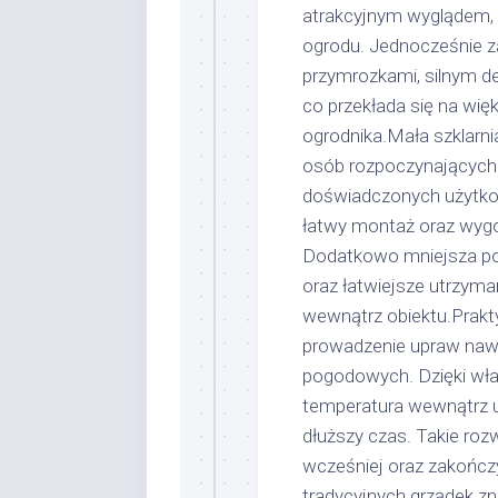
atrakcyjnym wyglądem, 
ogrodu. Jednocześnie z
przymrozkami, silnym 
co przekłada się na wię
ogrodnika.Mała szklarn
osób rozpoczynających 
doświadczonych użytko
łatwy montaż oraz wygo
Dodatkowo mniejsza pow
oraz łatwiejsze utrzy
wewnątrz obiektu.Prakt
prowadzenie upraw naw
pogodowych. Dzięki wł
temperatura wewnątrz u
dłuższy czas. Takie ro
wcześniej oraz zakończy
tradycyjnych grządek zn