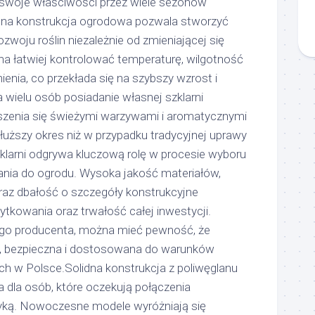
swoje właściwości przez wiele sezonów
a konstrukcja ogrodowa pozwala stworzyć
zwoju roślin niezależnie od zmieniającej się
 łatwiej kontrolować temperaturę, wilgotność
enia, co przekłada się na szybszy wzrost i
a wielu osób posiadanie własnej szklarni
zenia się świeżymi warzywami i aromatycznymi
dłuższy okres niż w przypadku tradycyjnej uprawy
klarni odgrywa kluczową rolę w procesie wyboru
nia do ogrodu. Wysoka jakość materiałów,
raz dbałość o szczegóły konstrukcyjne
tkowania oraz trwałość całej inwestycji.
go producenta, można mieć pewność, że
na, bezpieczna i dostosowana do warunków
ch w Polsce.Solidna konstrukcja z poliwęglanu
 dla osób, które oczekują połączenia
tyką. Nowoczesne modele wyróżniają się