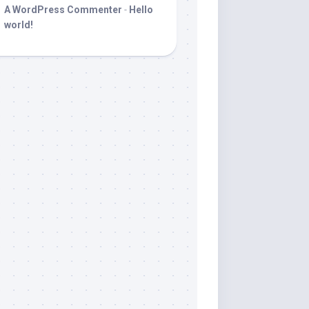
A WordPress Commenter
-
Hello
world!