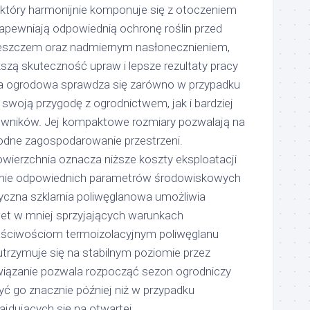
który harmonijnie komponuje się z otoczeniem
apewniają odpowiednią ochronę roślin przed
deszczem oraz nadmiernym nasłonecznieniem,
kszą skuteczność upraw i lepsze rezultaty pracy
ia ogrodowa sprawdza się zarówno w przypadku
swoją przygodę z ogrodnictwem, jak i bardziej
wników. Jej kompaktowe rozmiary pozwalają na
dne zagospodarowanie przestrzeni.
ierzchnia oznacza niższe koszty eksploatacji
manie odpowiednich parametrów środowiskowych
yczna szklarnia poliwęglanowa umożliwia
et w mniej sprzyjających warunkach
aściwościom termoizolacyjnym poliwęglanu
trzymuje się na stabilnym poziomie przez
związanie pozwala rozpocząć sezon ogrodniczy
ć go znacznie później niż w przypadku
ajdujących się na otwartej