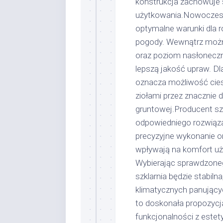
konstrukcja zachowuje 
użytkowania.Nowoczesn
optymalne warunki dla ro
pogody. Wewnątrz można
oraz poziom nasłoneczni
lepszą jakość upraw. Dl
oznacza możliwość cies
ziołami przez znacznie 
gruntowej.Producent sz
odpowiedniego rozwiąza
precyzyjne wykonanie o
wpływają na komfort uży
Wybierając sprawdzone
szklarnia będzie stabil
klimatycznych panujący
to doskonała propozycja
funkcjonalności z este