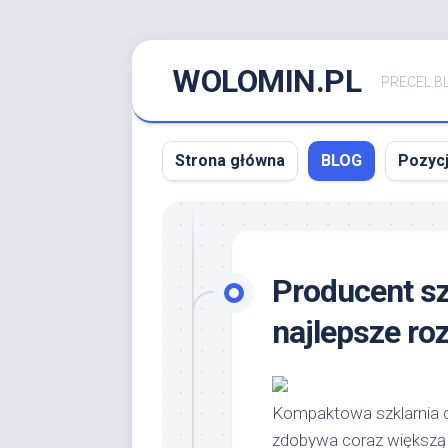
Skip
WOLOMIN.PL
to
PRECEL.B
content
Strona główna
BLOG
Pozyc
Producent sz
najlepsze ro
Kompaktowa szklarnia do
zdobywa coraz większą