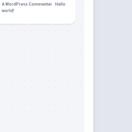
A WordPress Commenter
-
Hello
world!