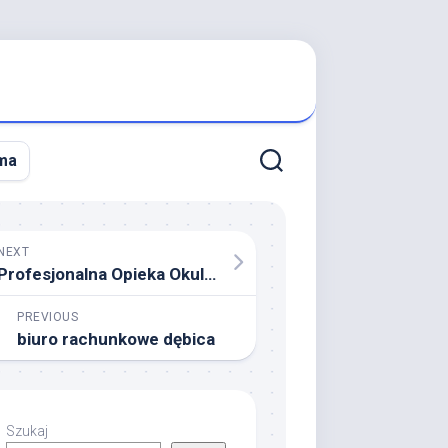
ma
NEXT
Profesjonalna Opieka Okulisty w Warszawie – Dbałość o Twój Wzrok
PREVIOUS
biuro rachunkowe dębica
Szukaj