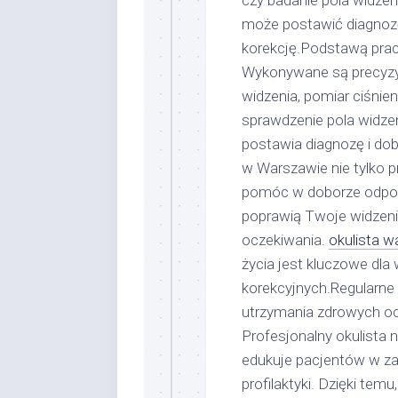
czy badanie pola widzen
może postawić diagnozę 
korekcję.Podstawą prac
Wykonywane są precyzyj
widzenia, pomiar ciśnie
sprawdzenie pola widzen
postawia diagnozę i dobi
w Warszawie nie tylko p
pomóc w doborze odpowi
poprawią Twoje widzenie
oczekiwania.
okulista 
życia jest kluczowe dl
korekcyjnych.Regularne 
utrzymania zdrowych oc
Profesjonalny okulista n
edukuje pacjentów w zak
profilaktyki. Dzięki tem