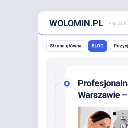
Skip
WOLOMIN.PL
to
PRECEL.B
content
Strona główna
BLOG
Pozyc
Profesjonaln
Warszawie –