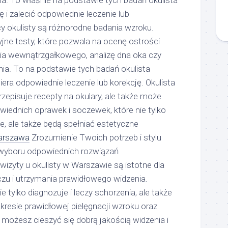
ia. To właśnie na podstawie tych badań okulista
i zalecić odpowiednie leczenie lub
y okulisty są różnorodne badania wzroku.
ne testy, które pozwala na ocenę ostrości
nia wewnątrzgałkowego, analizę dna oka czy
ia. To na podstawie tych badań okulista
era odpowiednie leczenie lub korekcję. Okulista
rzepisuje recepty na okulary, ale także może
ednich oprawek i soczewek, które nie tylko
, ale także będą spełniać estetyczne
warszawa
Zrozumienie Twoich potrzeb i stylu
a wyboru odpowiednich rozwiązań
wizyty u okulisty w Warszawie są istotne dla
zu i utrzymania prawidłowego widzenia.
ie tylko diagnozuje i leczy schorzenia, ale także
resie prawidłowej pielęgnacji wzroku oraz
u, możesz cieszyć się dobrą jakością widzenia i