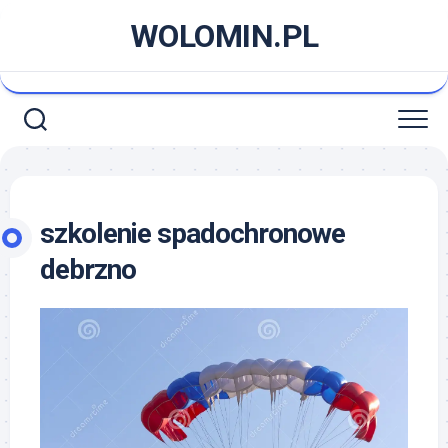
Skip
WOLOMIN.PL
to
content
szkolenie spadochronowe
debrzno