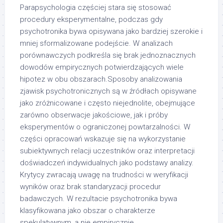
Parapsychologia częściej stara się stosować
procedury eksperymentalne, podczas gdy
psychotronika bywa opisywana jako bardziej szerokie i
mniej sformalizowane podejście. W analizach
porównawczych podkreśla się brak jednoznacznych
dowodów empirycznych potwierdzających wiele
hipotez w obu obszarach.Sposoby analizowania
zjawisk psychotronicznych są w źródłach opisywane
jako zróżnicowane i często niejednolite, obejmujące
zarówno obserwacje jakościowe, jak i próby
eksperymentów o ograniczonej powtarzalności. W
części opracowań wskazuje się na wykorzystanie
subiektywnych relacji uczestników oraz interpretacji
doświadczeń indywidualnych jako podstawy analizy.
Krytycy zwracają uwagę na trudności w weryfikacji
wyników oraz brak standaryzacji procedur
badawczych. W rezultacie psychotronika bywa
klasyfikowana jako obszar o charakterze
spekulatywnym, a nie empirycznie