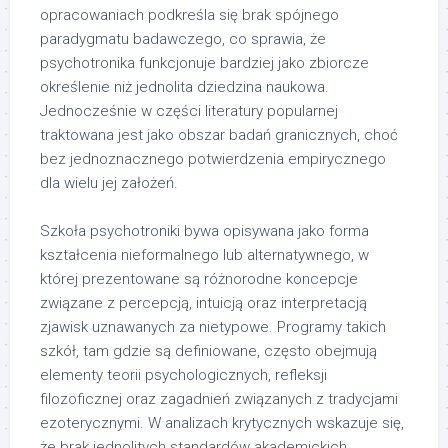
opracowaniach podkreśla się brak spójnego
paradygmatu badawczego, co sprawia, że
psychotronika funkcjonuje bardziej jako zbiorcze
określenie niż jednolita dziedzina naukowa.
Jednocześnie w części literatury popularnej
traktowana jest jako obszar badań granicznych, choć
bez jednoznacznego potwierdzenia empirycznego
dla wielu jej założeń.
Szkoła psychotroniki bywa opisywana jako forma
kształcenia nieformalnego lub alternatywnego, w
której prezentowane są różnorodne koncepcje
związane z percepcją, intuicją oraz interpretacją
zjawisk uznawanych za nietypowe. Programy takich
szkół, tam gdzie są definiowane, często obejmują
elementy teorii psychologicznych, refleksji
filozoficznej oraz zagadnień związanych z tradycjami
ezoterycznymi. W analizach krytycznych wskazuje się,
że brak jednolitych standardów akademickich