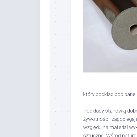
który podkład pod pane
Podkłady stanowią dobrą
żywotność i zapobiegaj
względu na materiał wyk
sztuczne. Wśród natura