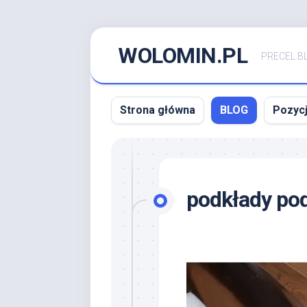
Skip
WOLOMIN.PL
to
PRECEL.B
content
Strona główna
BLOG
Pozyc
podkłady po