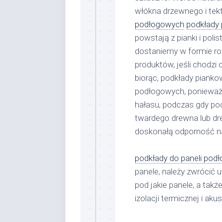
włókna drzewnego i tekt
podłogowych
podkłady 
powstają z pianki i pol
dostaniemy w formie rol
produktów, jeśli chodzi
biorąc, podkłady piank
podłogowych, ponieważ 
hałasu, podczas gdy pod
twardego drewna lub dr
doskonałą odporność na
podkłady do paneli pod
panele, należy zwrócić
pod jakie panele, a ta
izolacji termicznej i aku