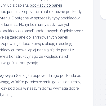
ury lub z papieru.
podkłady do paneli
pod panele sklep
Natomiast sztuczne podkłady
istyrenu. Dostępne w sprzedaży typy podkładów
ki lub mat. Na rynku mamy setki różnych
 o podkłady do paneli podłogowych. Ogólnie rzecz
owe są zalecane do laminowanych paneli
zapewniają dodatkową izolację i redukcję
kłady gumowe lepiej nadają się do paneli z
ewna konstrukcyjnego ze względu na ich
 wilgoć i amortyzację.
łogowych
Szukając odpowiedniego podkładu pod
 uwagę, w jakim pomieszczeniu go zastosujemy,
kże czy podłoga w naszym domu wymaga dobrej
stycznej.