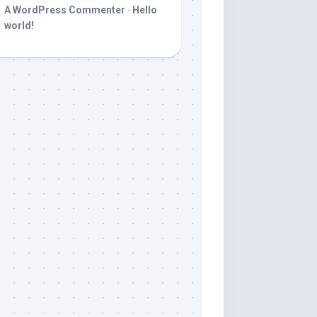
A WordPress Commenter
-
Hello
world!