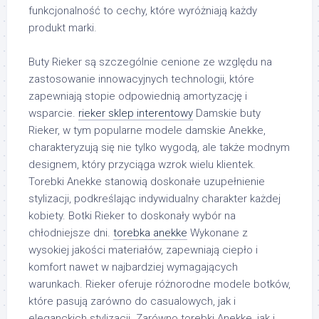
funkcjonalność to cechy, które wyróżniają każdy
produkt marki.
Buty Rieker są szczególnie cenione ze względu na
zastosowanie innowacyjnych technologii, które
zapewniają stopie odpowiednią amortyzację i
wsparcie.
rieker sklep interentowy
Damskie buty
Rieker, w tym popularne modele damskie Anekke,
charakteryzują się nie tylko wygodą, ale także modnym
designem, który przyciąga wzrok wielu klientek.
Torebki Anekke stanowią doskonałe uzupełnienie
stylizacji, podkreślając indywidualny charakter każdej
kobiety. Botki Rieker to doskonały wybór na
chłodniejsze dni.
torebka anekke
Wykonane z
wysokiej jakości materiałów, zapewniają ciepło i
komfort nawet w najbardziej wymagających
warunkach. Rieker oferuje różnorodne modele botków,
które pasują zarówno do casualowych, jak i
eleganckich stylizacji. Zarówno torebki Anekke, jak i