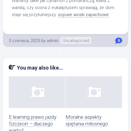
Warianty takie jak cynamon z pomarańczą, kawa z
wanilią, czy sosna z eukaliptusem sprawiają, że dom
staje się przytulniejszy.
sojowe woski zapachowe
3 czerwca, 2025
by
admin
Uncategorized
0
You may also like...
E-learning prawo jazdy
Moralne aspekty
Szczecin – dlaczego
spętania miłosnego
warto?